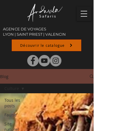
AGENCE DE VOYAGES
LY
ON
|
SAINT PRIEST
|
VALENCIN
Découvrir le catalogue
Blog
Culture
Tous les
posts
Faune
Site
naturel