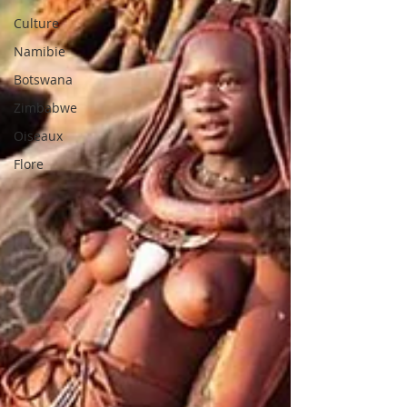
Culture
Namibie
Botswana
Zimbabwe
Oiseaux
Flore