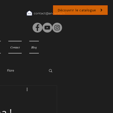
Découvrir le catalogue
contact@andarela.fr
Contact
Blog
Flore
a !