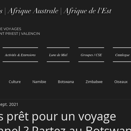
s | Afrique Australe | Afrique de l'Est
DE VOYAGES
NT PRIEST
|
VALENCIN
Activités & Extensions
Lune de Miel
Groupes / CSE
Catalogue
Culture
Namibie
Botswana
Zimbabwe
Oiseaux
sept. 2021
s prêt pour un voyage
nnel ? Partez au Botswan