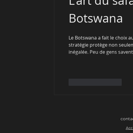
L'art du saf
Botswana
Le Botswana a fait le choix a
stratégie protège non seulem
inégalée. Peu de gens savent
J'aime
Répondre
conta
Acc