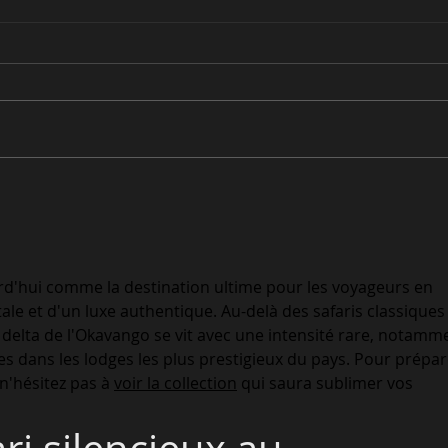
À la rencontre des singes
À la
d'Ouganda : un safari
Maje
inoubliable au cœur de la
Krug
jungle africaine
d'hui comme la destination ultime pour les voyageurs en 
le et d'un luxe authentique. Au-delà des safaris classiques
 delta de l'Okavango se vit avec une intensité rare, notamm
les dans les lodges les plus prestigieux du pays. Pour prépar
 n'hésitez pas à 
voir la collection
 qui saura sublimer vos 