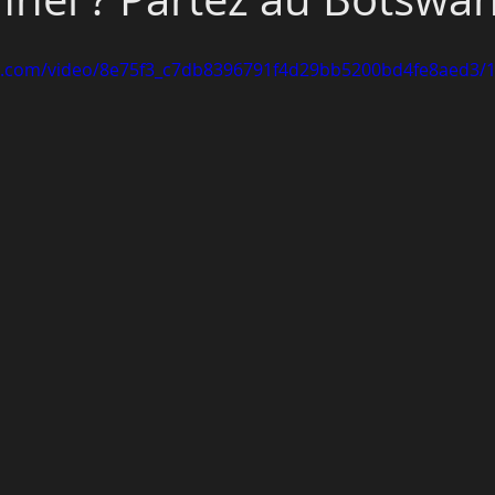
tic.com/video/8e75f3_c7db8396791f4d29bb5200bd4fe8aed3/