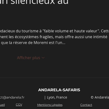
ari silencieux au 
udacieux du tourisme à "faible volume et haute valeur". Cett
ent les écosystèmes fragiles, mais offre aussi une intimité 
 que la réserve de Moremi est l'un…
Afficher plus
ANDARELA-SAFARIS
| Lyon, France
© Andarela
ct@andarela.fr
CGV
ueil
Mentions Légales
Contact