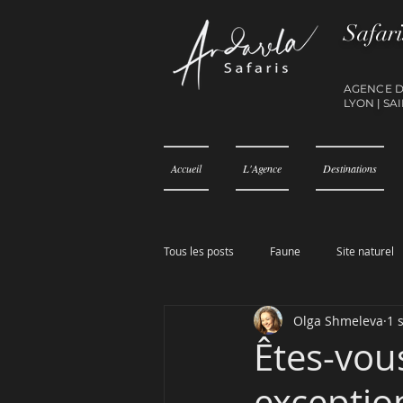
Safari
AGENCE 
LY
ON
|
SAI
Accueil
L'Agence
Destinations
Tous les posts
Faune
Site naturel
Olga Shmeleva
1 
Êtes-vou
exceptio