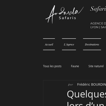
Safari
AGENCE 
LY
ON
|
SAI
Accueil
L'Agence
Destinations
Tous les posts
Faune
Site naturel
Frédéric BOURDI
Quelques
lors d’un