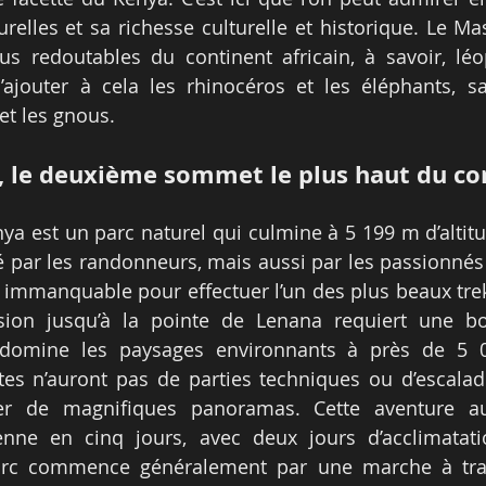
relles et sa richesse culturelle et historique. Le Mas
s redoutables du continent africain, à savoir, léop
’ajouter à cela les rhinocéros et les éléphants, sa
 et les gnous.
 le deuxième sommet le plus haut du co
ya est un parc naturel qui culmine à 5 199 m d’altitud
é par les randonneurs, mais aussi par les passionnés d
e immanquable pour effectuer l’un des plus beaux treks
nsion jusqu’à la pointe de Lenana requiert une bo
i domine les paysages environnants à près de 5 
tes n’auront pas de parties techniques ou d’escalade,
ter de magnifiques panoramas. Cette aventure a
nne en cinq jours, avec deux jours d’acclimatation
parc commence généralement par une marche à trav