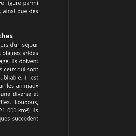
e figure parmi 
 ainsi que des 
ches
rs d’un séjour 
 plaines arides 
e, ils doivent 
s ceux qui sont 
liable. Il est 
ur les animaux 
une diverse et 
les, koudous, 
1 000 km²), ils 
ues succèdent 