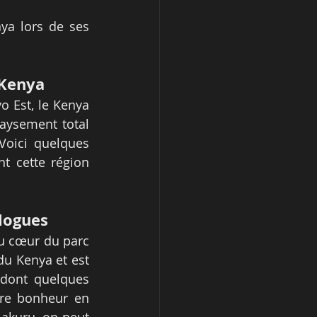
ya lors de ses 
.
 Kenya
 Est, le Kenya 
aysement total 
Voici quelques 
t cette région 
ologues
u cœur du parc 
du Kenya et est 
 dont quelques 
pre bonheur en 