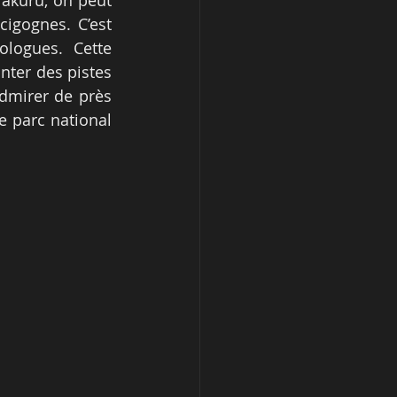
akuru, on peut 
igognes. C’est 
logues. Cette 
ter des pistes 
dmirer de près 
e parc national 