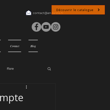
Découvrir le catalogue
contact@andarela.fr
Contact
Blog
Flore
ompte