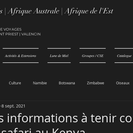
s | Afrique Australe | Afrique de l'Est
DE VOYAGES
NT PRIEST
|
VALENCIN
Activités & Extensions
Lune de Miel
Groupes / CSE
Catalogue
Culture
Namibie
Botswana
Zimbabwe
Oiseaux
N
8 sept. 2021
 informations à tenir c
 safari au Kenya