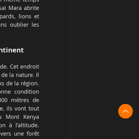
ai Mara abrite 
ards, lions et 
ns oublier les 
ntinent 
e. Cet endroit 
e la nature. Il 
 de la région. 
nne condition 
000 mètres de 
 ils vont tout 
u Mont Kenya 
 à l’altitude. 
ers une forêt 