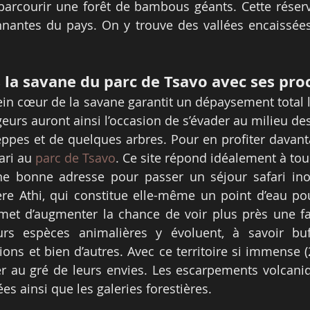
parcourir une forêt de bambous géants. Cette réserv
nnantes du pays. On y trouve des vallées encaissées
s la savane du parc de Tsavo avec ses pro
in cœur de la savane garantit un dépaysement total lo
eurs auront ainsi l’occasion de s’évader au milieu des
pes et de quelques arbres. Pour en profiter davantag
ri au 
parc de Tsavo
. Ce site répond idéalement à tou
ne bonne adresse pour passer un séjour safari inoub
ière Athi, qui constitue elle-même un point d’eau po
met d’augmenter la chance de voir plus près une fa
urs espèces animalières y évoluent, à savoir buff
lions et bien d’autres. Avec ce territoire si immense (2
 au gré de leurs envies. Les escarpements volcaniq
ées ainsi que les galeries forestières.