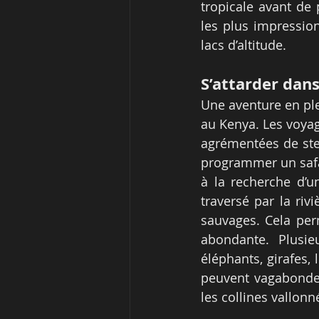
tropicale avant de 
les plus impressio
lacs d’altitude.
S’attarder dan
Une aventure en ple
au Kenya. Les voyag
agrémentées de step
programmer un safa
à la recherche d’u
traversé par la riv
sauvages. Cela per
abondante. Plusie
éléphants, girafes, 
peuvent vagabonder
les collines vallonn