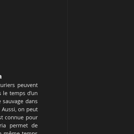
a
riers peuvent 
mettre le cap vers Masai Mara. Ce site figure parmi les incontournables le temps d’un 
e sauvage dans 
Aussi, on peut 
st connue pour 
ria permet de 
 en même temps 