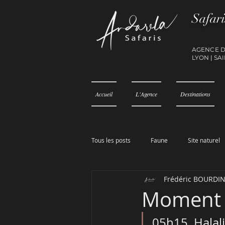
Safari
AGENCE 
LY
ON
|
SAI
Accueil
L'Agence
Destinations
Tous les posts
Faune
Site naturel
Frédéric BOURDI
Moment 
05h15. Halal