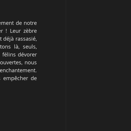
ement de notre 
r ! Leur zèbre 
 déjà rassasié, 
ns là, seuls, 
félins dévorer 
ouvertes, nous 
enchantement. 
s empêcher de 