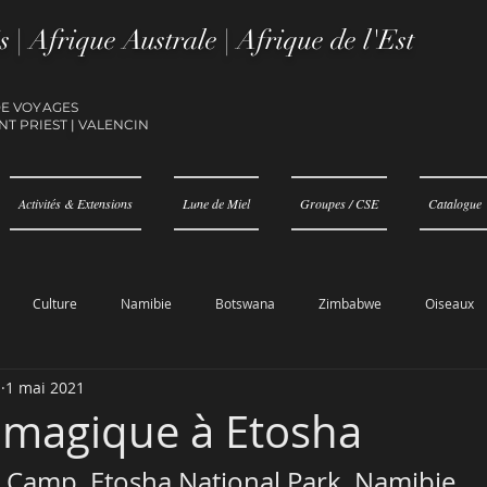
s | Afrique Australe | Afrique de l'Est
DE VOYAGES
NT PRIEST
|
VALENCIN
Activités & Extensions
Lune de Miel
Groupes / CSE
Catalogue
Culture
Namibie
Botswana
Zimbabwe
Oiseaux
N
1 mai 2021
magique à Etosha
i Camp, Etosha National Park, Namibie.