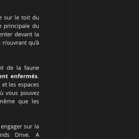
sur le toit du 
e principale du 
nter devant la 
n’ouvrant qu’à 
t de la faune 
ent enfermés
. 
 et les espaces 
ù vous pouvez 
 même que les 
ngager sur la 
ands Drive. A 