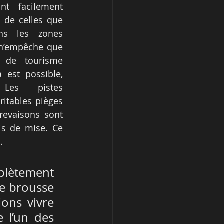
nt facilement 
e de celles que 
ns les zones 
 n’empêche que 
 de tourisme 
est possible, 
 Les pistes 
ritables pièges 
revaisons sont 
is de mise. Ce 
…
lètement 
e brousse 
ns vivre 
 l’un des 